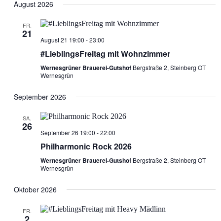
Nav
date.
August 2026
and
Views
FR.
21
Navigat
August 21 19:00
-
23:00
#LieblingsFreitag mit Wohnzimmer
Wernesgrüner Brauerei-Gutshof
Bergstraße 2, Steinberg OT
Wernesgrün
September 2026
SA.
26
September 26 19:00
-
22:00
Philharmonic Rock 2026
Wernesgrüner Brauerei-Gutshof
Bergstraße 2, Steinberg OT
Wernesgrün
Oktober 2026
FR.
2