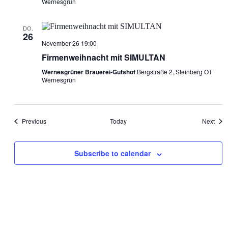
Wernesgrün
DO.
26
November 26 19:00
Firmenweihnacht mit SIMULTAN
Wernesgrüner Brauerei-Gutshof
Bergstraße 2, Steinberg OT
Wernesgrün
Events
Even
Previous
Today
Next
Subscribe to calendar