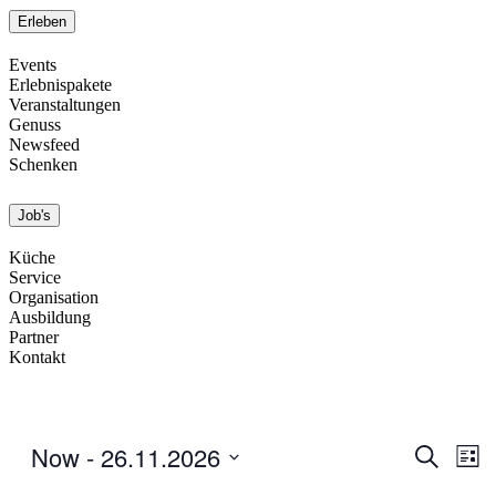
Erleben
Events
Erlebnispakete
Veranstaltungen
Genuss
Newsfeed
Schenken
Job's
Küche
Service
Organisation
Ausbildung
Partner
Kontakt
Now
 - 
26.11.2026
Events
Eve
Search
List
Vi
Search
Select