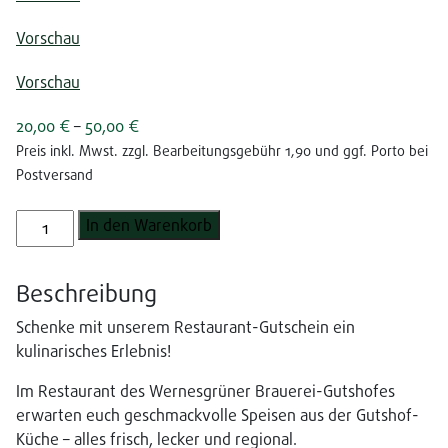
Vorschau
Vorschau
20,00
€
–
50,00
€
Preis inkl. Mwst. zzgl. Bearbeitungsgebühr 1,90 und ggf. Porto bei
Postversand
G
In den Warenkorb
u
t
Beschreibung
s
c
Schenke mit unserem Restaurant-Gutschein ein
h
kulinarisches Erlebnis!
e
i
Im Restaurant des Wernesgrüner Brauerei-Gutshofes
n
erwarten euch geschmackvolle Speisen aus der Gutshof-
M
Küche – alles frisch, lecker und regional.