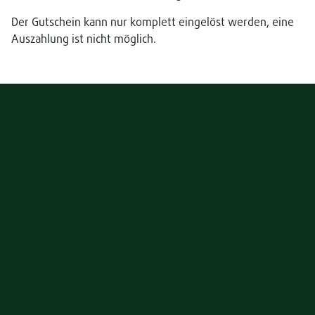
e
Der Gutschein kann nur komplett eingelöst werden, eine
n
Auszahlung ist nicht möglich.
g
e