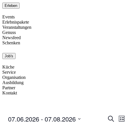
Erleben
Events
Erlebnispakete
Veranstaltungen
Genuss
Newsfeed
Schenken
Job's
Küche
Service
Organisation
Ausbildung
Partner
Kontakt
07.06.2026
 - 
07.08.2026
Events
Eve
Search
List
Vi
Search
Select