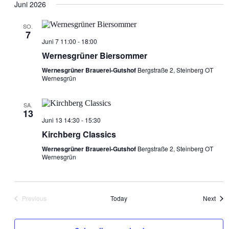
Nav
date.
Juni 2026
and
Views
SO.
7
Navigat
Juni 7 11:00
-
18:00
Wernesgrüner Biersommer
Wernesgrüner Brauerei-Gutshof
Bergstraße 2, Steinberg OT
Wernesgrün
SA.
13
Juni 13 14:30
-
15:30
Kirchberg Classics
Wernesgrüner Brauerei-Gutshof
Bergstraße 2, Steinberg OT
Wernesgrün
Even
Previous
Today
Next
Events