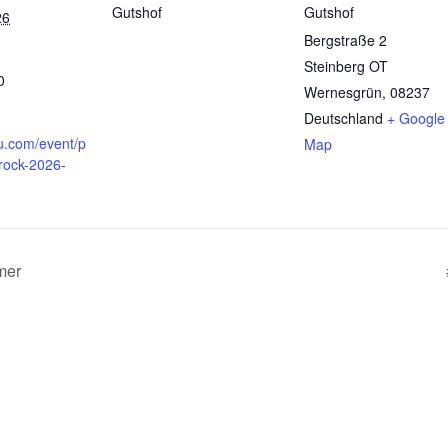
Gutshof
Gutshof
26
Bergstraße 2
Steinberg OT
0
Wernesgrün
,
08237
Deutschland
+ Google
nu.com/event/p
Map
rock-2026-
mer